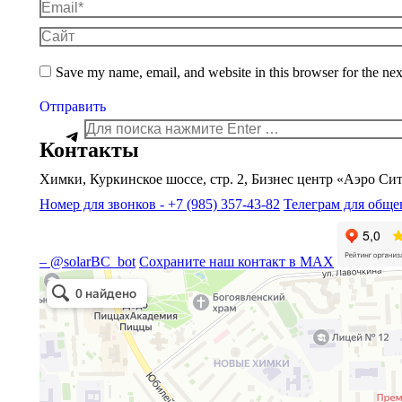
Email *
Сайт
Save my name, email, and website in this browser for the ne
Отправить
Поиск:
Telegram
Контакты
Химки, Куркинское шоссе, стр. 2, Бизнес центр «Аэро Сит
Номер для звонков - +7 (985) 357-43-82
Телеграм для общен
– @solarBC_bot
Сохраните наш контакт в MAX
Solar Beauty
Медцентр, клиника в Химках