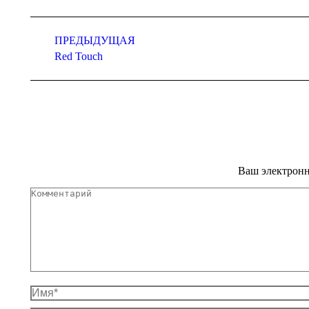
Навигация
по
ПРЕДЫДУЩАЯ
Предыдущий
Red Touch
альбомам
альбом:
Ваш электронн
Комментарий
Имя *