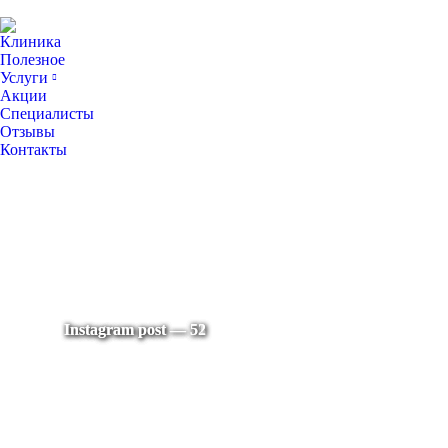
Клиника
Полезное
Услуги
Акции
Специалисты
Отзывы
Контакты
Instagram post — 50
Instagram post — 53
Instagram post — 51
Instagram post — 52