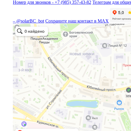
Номер для звонков - +7 (985) 357-43-82
Телеграм для общен
– @solarBC_bot
Сохраните наш контакт в MAX
Solar Beauty
Медцентр, клиника в Химках