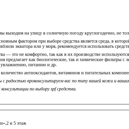
мы выходим на улицу в солнечную погоду круглогодично, не тол
новным фактором при выборе средства является среда, в которой
 вблизи экватора или у моря, рекомендуется использовать средст
ва — это не комфортно, так как в их производстве используются
 предлагает как биологические, так и химические фильтры с лег
 увлажнению, питанию и др.
 количество антиоксидантов, витаминов и питательных компоне
 мы с радостью проконсультируем вас по типу вашей кожи и ваш
 консультации по выбору spf средства.
и»,2 и 5 этаж